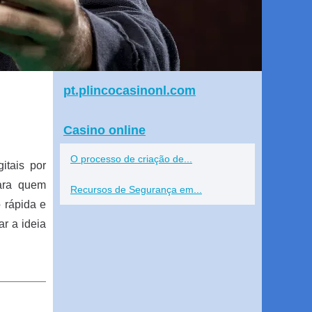
pt.plincocasinonl.com
Casino online
O processo de criação de...
itais por
Para quem
Recursos de Segurança em...
 rápida e
r a ideia